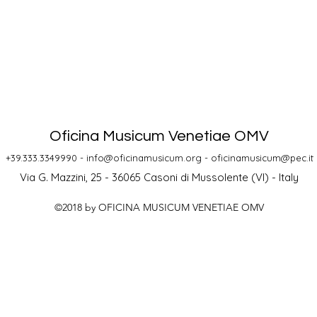
Oficina Musicum Venetiae OMV
+39.333.3349990 -
info@oficinamusicum.org
-
oficinamusicum@pec.it
Via G. Mazzini, 25 - 36065 Casoni di Mussolente (VI) - Italy
©2018 by OFICINA MUSICUM VENETIAE OMV