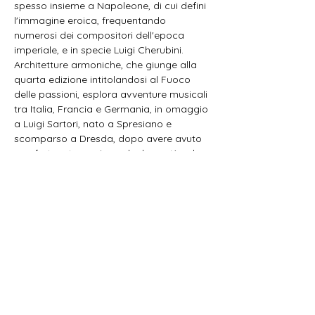
spesso insieme a Napoleone, di cui defini 
l'immagine eroica, frequentando 
numerosi dei compositori dell'epoca 
imperiale, e in specie Luigi Cherubini. 
Architetture armoniche, che giunge alla 
quarta edizione intitolandosi al Fuoco 
delle passioni, esplora avventure musicali 
tra Italia, Francia e Germania, in omaggio 
a Luigi Sartori, nato a Spresiano e 
scomparso a Dresda, dopo avere avuto 
una fortunata carriera, che lo portò ad 
essere definito "il Liszt italiano". Il suo 
pianoforte, restaurato da Riccardo 
Favero, è attualmente esposto al Museo 
Bailo di Treviso. Un viaggio nei suoni di 
un'epoca complessa, agitata, segnata 
dal fuoco delle guerre, in cui nel nitore 
della classicità già lampeggiava una 
sensibilità romantica.
I gusti musicali di Antonio…
Mostra di più