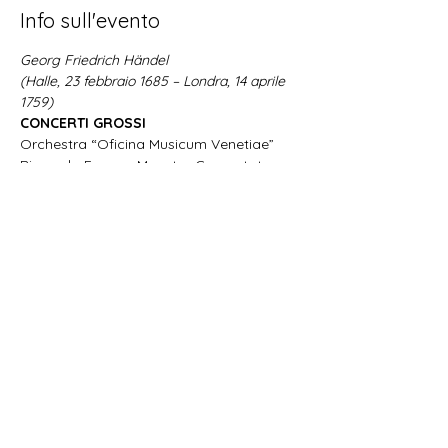
Info sull'evento
Georg Friedrich Händel
(Halle, 23 febbraio 1685 – Londra, 14 aprile 
1759)
CONCERTI GROSSI
Orchestra “Oficina Musicum Venetiae”
Riccardo Favero, Maestro Concertatore 
al Clavicembalo
Condividi questo evento
Oficina Musicum Venetiae OMV
+39.333.3349990
-
info@oficinamusicum.org
-