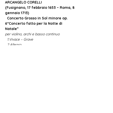
ARCANGELO CORELLI
(Fusignano, 17 febbraio 1653 – Roma, 8 
gennaio 1713)
Concerto Grosso in Sol minore op. 
6
“Concerto fatto per la Notte di 
Natale”
per violino, archi e basso continuo
1.
Vivace – Grave
2.
Allegro
Mostra di più
Condividi questo evento
Oficina Musicum Venetiae OMV