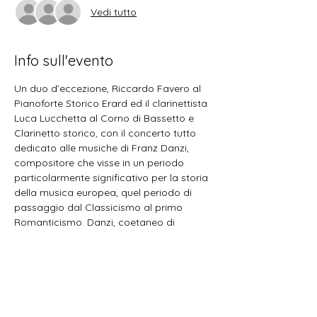
Vedi tutto
Info sull'evento
Un duo d’eccezione, Riccardo Favero al 
Pianoforte Storico Erard ed il clarinettista 
Luca Lucchetta al Corno di Bassetto e 
Clarinetto storico, con il concerto tutto 
dedicato alle musiche di Franz Danzi, 
compositore che visse in un periodo 
particolarmente significativo per la storia 
della musica europea, quel periodo di 
passaggio dal Classicismo al primo 
Romanticismo. Danzi, coetaneo di 
Beethoven, da giovane conobbe e 
ammirò Mozart ed in seguito fu un 
acceso sostenitore della musica di Carl 
Maria von Weber, nipote da parte di 
moglie di Mozart. 