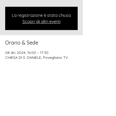
La registrazione è stata chiusa
Scopri gli altri eventi
Orario & Sede
08 dic 2024, 16:00 – 17:30
CHIESA DI S. DANIELE, Povegliano TV
Condividi questo evento