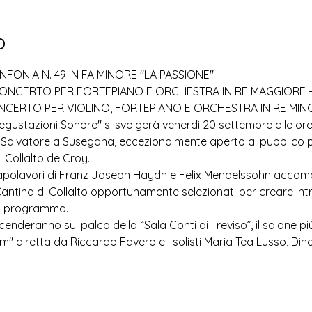
o
FONIA N. 49 IN FA MINORE "LA PASSIONE"
ONCERTO PER FORTEPIANO E ORCHESTRA IN RE MAGGIORE -
NCERTO PER VIOLINO, FORTEPIANO E ORCHESTRA IN RE MIN
gustazioni Sonore" si svolgerà venerdì 20 settembre alle ore 
n Salvatore a Susegana, eccezionalmente aperto al pubblico p
i Collalto de Croy.
capolavori di Franz Joseph Haydn e Felix Mendelssohn accomp
Cantina di Collalto opportunamente selezionati per creare intr
in programma.
vicenderanno sul palco della “Sala Conti di Treviso”, il salone pi
m" diretta da Riccardo Favero e i solisti Maria Tea Lusso, Dino