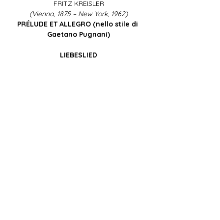
FRITZ KREISLER
(Vienna, 1875 – New York, 1962)
PRÉLUDE ET ALLEGRO (nello stile di 
Gaetano Pugnani)
LIEBESLIED
Mostra di più
Condividi questo evento
Oficina Musicum Venetiae OMV
+39.333.3349990
-
info@oficinamusicum.org
-
oficinamusicum@pec.it