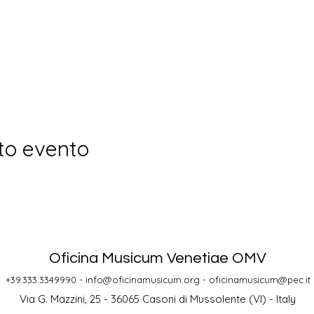
to evento
Oficina Musicum Venetiae OMV
+39.333.3349990 -
info@oficinamusicum.org
-
oficinamusicum@pec.it
Via G. Mazzini, 25 - 36065 Casoni di Mussolente (VI) - Italy