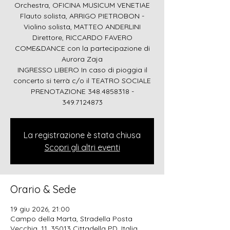
Orchestra, OFICINA MUSICUM VENETIAE
Flauto solista, ARRIGO PIETROBON -
Violino solista, MATTEO ANDERLINI
Direttore, RICCARDO FAVERO
COME&DANCE con la partecipazione di
Aurora Zaja
INGRESSO LIBERO In caso di pioggia il
concerto si terrà c/o il TEATRO SOCIALE
PRENOTAZIONE 348.4858318 -
349.7124873
La registrazione è stata chiusa
Scopri gli altri eventi
Orario & Sede
19 giu 2026, 21:00
Campo della Marta, Stradella Posta
Vecchia, 11, 35013 Cittadella PD, Italia