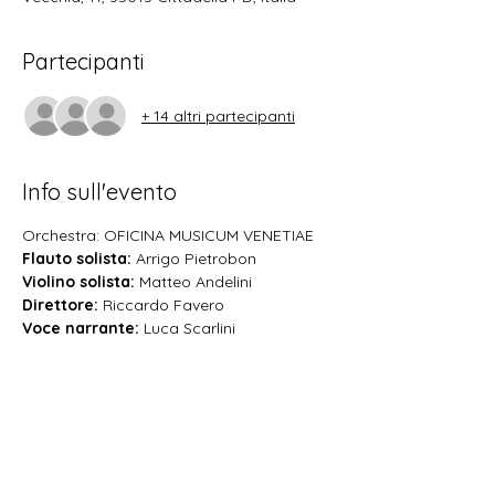
Partecipanti
+ 14 altri partecipanti
Info sull'evento
Orchestra: OFICINA MUSICUM VENETIAE
Flauto solista:
 Arrigo Pietrobon
Violino solista:
 Matteo Andelini 
Direttore: 
Riccardo Favero
Voce narrante:
 Luca Scarlini
"LA NOTTE"
Mostra di più