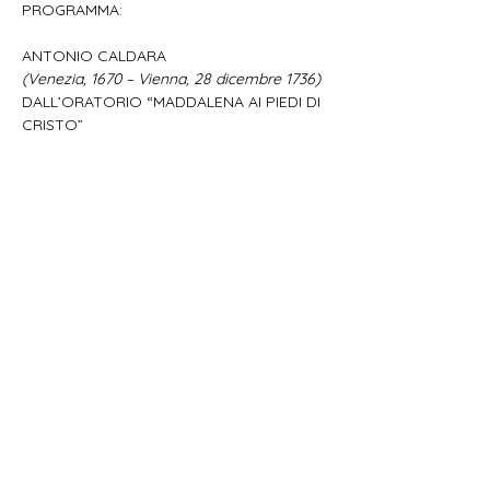
PROGRAMMA:
ANTONIO CALDARA
(Venezia, 1670 – Vienna, 28 dicembre 1736)
DALL’ORATORIO “MADDALENA AI PIEDI DI 
CRISTO”
Mostra di più
Condividi questo evento
Oficina Musicum Venetiae OMV
+39.333.3349990
-
info@oficinamusicum.org
-