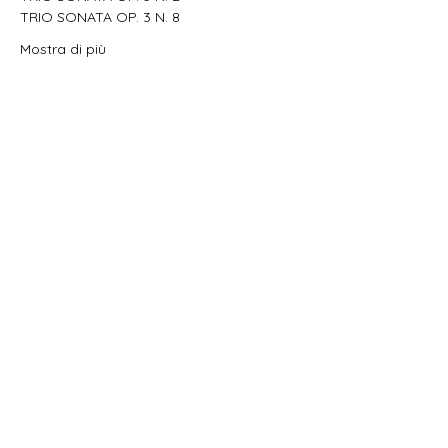
TRIO SONATA OP. 3 N. 8
Mostra di più
Condividi questo evento
Oficina Musicum Venetiae OMV
+39.333.3349990
-
info@oficinamusicum.org
-
oficinamusicum@pec.it
Via G. Mazzini,
25 - 36065
Casoni di Mussolente
(VI) - Italy
©2018 by OFICINA MUSICUM VENETIAE OMV