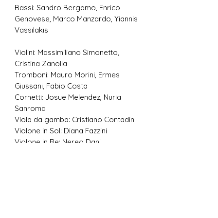
Bassi: Sandro Bergamo, Enrico
Genovese, Marco Manzardo, Yiannis
Vassilakis
Violini: Massimiliano Simonetto,
Cristina Zanolla
Tromboni: Mauro Morini, Ermes
Giussani, Fabio Costa
Cornetti: Josue Melendez, Nuria
Sanroma
Viola da gamba: Cristiano Contadin
Violone in Sol: Diana Fazzini
Violone in Re: Nereo Dani
Tiorba: Gabriele Palomba
Organo: Letizia Butterin
Clavicembalo: Riccardo Favero
RICCARDO FAVERO, Direttore