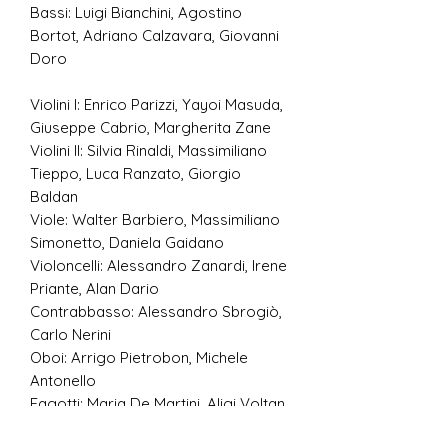
Bassi: Luigi Bianchini, Agostino
Bortot, Adriano Calzavara, Giovanni
Doro
Violini I: Enrico Parizzi, Yayoi Masuda,
Giuseppe Cabrio, Margherita Zane
Violini II: Silvia Rinaldi, Massimiliano
Tieppo, Luca Ranzato, Giorgio
Baldan
Viole: Walter Barbiero, Massimiliano
Simonetto, Daniela Gaidano
Violoncelli: Alessandro Zanardi, Irene
Priante, Alan Dario
Contrabbasso: Alessandro Sbrogiò,
Carlo Nerini
Oboi: Arrigo Pietrobon, Michele
Antonello
Fagotti: Maria De Martini, Aligi Voltan
Corni I: Lorenzo Meneghetti, Carlo